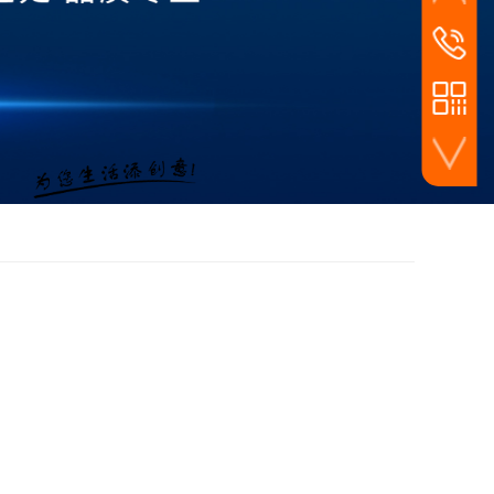
家装线下店面零售
24小时
159-3483
工程工装渠道批发