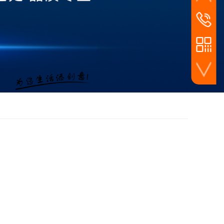
家装线下店面零售
24小时
159-3483
工程工装渠道批发