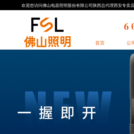
欢迎您访问佛山电器照明股份有限公司陕西总代理西安专卖店官方网
首页
公