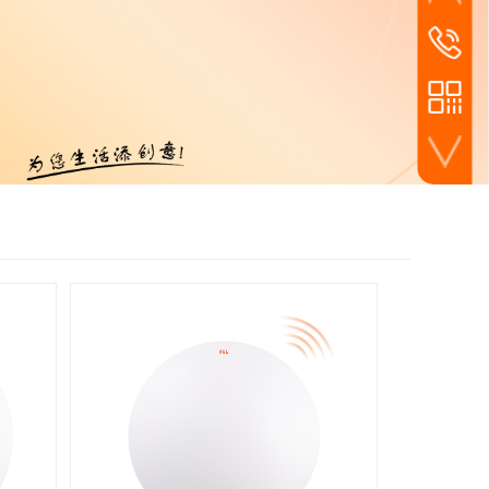
家装线下店面零售
24小时
159-3483
工程工装渠道批发