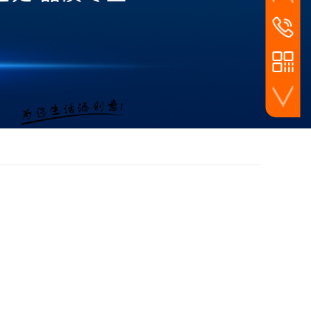
家装线下店面零售
24小时
159-3483
工程工装渠道批发