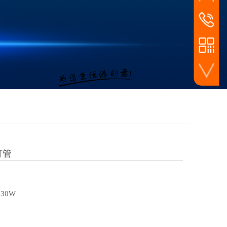
家装线下店面零售
24小时
159-3483
工程工装渠道批发
灯管
30W